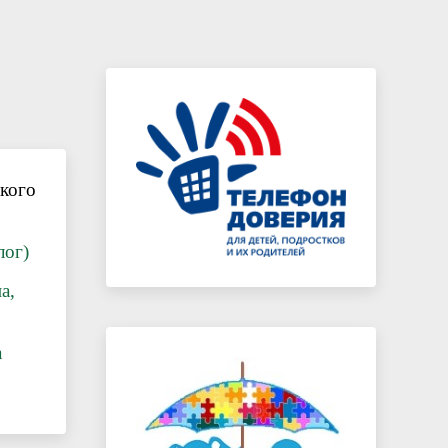
Каникулы – время безопасного и
полезного отдыха
кого
лог)
а,
а