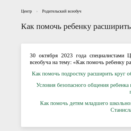
Информационные буклеты для родителей
Отзывы
Нормативно правовые акты в сфере
Рекоменд
Вопросы-
Отчет
Центр
›
Родительский всеобуч
противодействия коррупции
Как помочь ребенку расширить
30 октября 2023 года специалистами Це
всеобуча на тему: «Как помочь ребенку 
Как помочь подростку расширить круг об
Условия безопасного общения ребенка 
Как помочь детям младшего школьно
Станисла