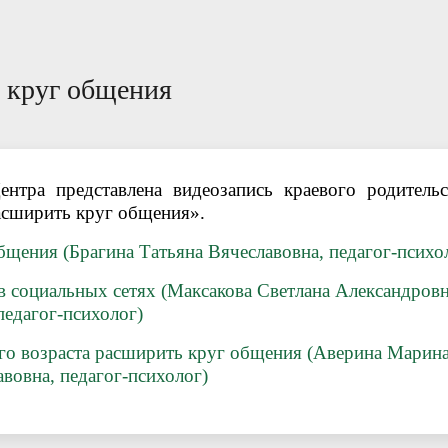
ации специалистам
ответы
Пока все дома
Локальные документы
 круг общения
нтра представлена видеозапись краевого родительс
расширить круг общения».
щения (Брагина Татьяна Вячеславовна, педагог-психо
в социальных сетях (Максакова Светлана Александровн
педагог-психолог)
го возраста расширить круг общения (Аверина Марин
вовна, педагог-психолог)