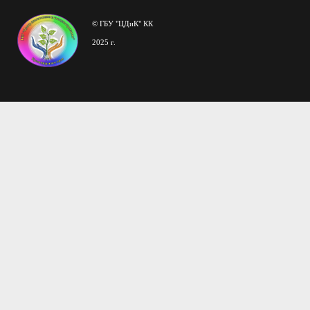
© ГБУ "ЦДиК" КК
2025 г.