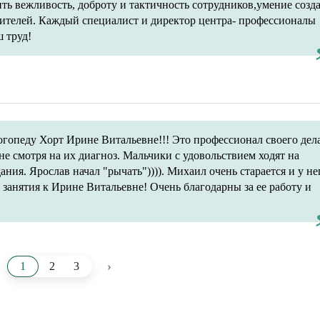
ть вежливость, доброту и тактичность сотрудников,умение созд
дителей. Каждый специалист и директор центра- профессионалы
 труд!
опеду Хорт Ирине Витальевне!!! Это профессионал своего дела
е смотря на их диагноз. Мальчики с удовольствием ходят на
ния. Ярослав начал "рычать")))). Михаил очень старается и у не
а занятия к Ирине Витальевне! Очень благодарны за ее работу и
›
1
2
3