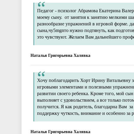
Педагог - психолог Абрамова Екатерина Вале
моему сыну. от занятия к занятию мелкими ш
разнообразие упражнений в игровой форме. д
сына,чy5mgnто нужно подтянуть, как подготови
это чувствуют. Желаем Вам дальнейшего профе
Наталья Григорьевна Халявка
Хочу поблагодарить Хорт Ирину Витальевну за
игровыми элементами и полезными упражнени
развитии своего ребенка. Кроме того, мой сын
выполняет с удовольствием, а все только пото
получится. Я как родитель, благодарна Вам ​ з
поддержку чуткость, внимание и особенно за 
Наталья Григорьевна Халявка