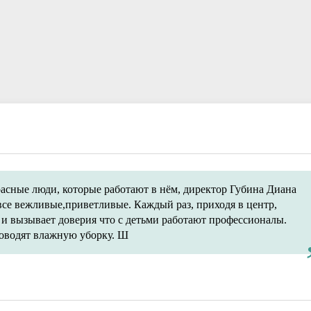
ации специалистам
ответы
Пока все дома
Локальные документы
асные люди, которые работают в нём, директор Губина Диана
все вежливые,приветливые. Каждый раз, приходя в центр,
 и вызывает доверия что с детьми работают профессионалы.
роводят влажную уборку. Ш