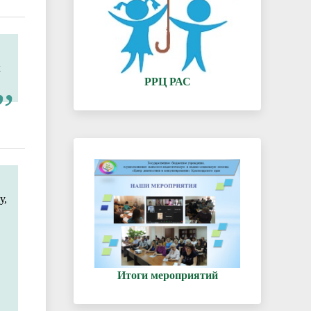
х
РРЦ РАС
у,
Итоги мероприятий