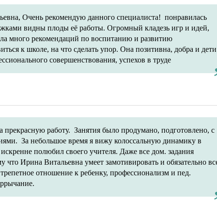
рьевна, Очень рекомендую данного специалиста! понравилась
ажками видны плоды её работы. Огромный кладезь игр и идей,
ала много рекомендаций по воспитанию и развитию
ться к школе, на что сделать упор. Она позитивна, добра и дети
ссионального совершенствования, успехов в труде
 прекрасную работу. Занятия было продумано, подготовлено, с
ями. За небольшое время я вижу колоссальную динамику в
 искренне полюбил своего учителя. Даже все дом. задания
му что Ирина Витальевна умеет замотивировать и обязательно вс
а трепетное отношение к ребенку, профессионализм и пед.
рррычание.