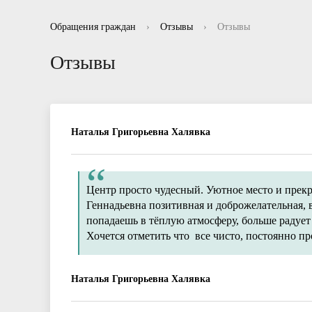
Информационные буклеты для родителей
Отзывы
Нормативно правовые акты в сфере
Рекоменд
Вопросы-
Отчет
Обращения граждан
›
Отзывы
›
Отзывы
противодействия коррупции
Отзывы
Наталья Григорьевна Халявка
Центр просто чудесный. Уютное место и прекр
Геннадьевна позитивная и доброжелательная, 
попадаешь в тёплую атмосферу, больше радует
Хочется отметить что все чисто, постоянно п
Наталья Григорьевна Халявка