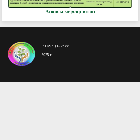
Анонсы мероприятий
© ГБУ "ЦДиК" КК
2025 г.