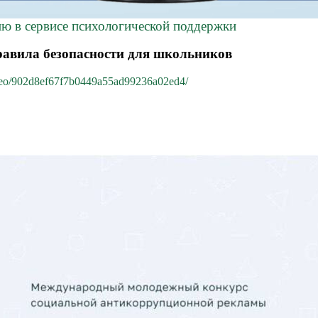
ию в сервисе психологической поддержки
правила безопасности для школьников
video/902d8ef67f7b0449a55ad99236a02ed4/