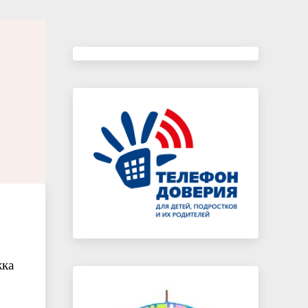
Каникулы – время безопасного и
полезного отдыха
жка