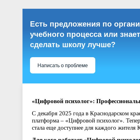
Информационные буклеты для родителей
Отзывы
Нормативно правовые акты в сфере
Рекоменд
Вопросы-
Отчет
противодействия коррупции
Есть предложения по орган
учебного процесса или знает
сделать школу лучше?
Написать о проблеме
«Цифровой психолог»: Профессиональ
С декабря 2025 года в Краснодарском кр
платформа – «Цифровой психолог». Тепе
стала еще доступнее для каждого жителя 
Для кого работает «Цифровой психоло