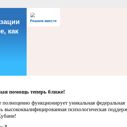
ации специалистам
ответы
Пока все дома
Локальные документы
изации
Решаем вместе
е, как
ная помощь теперь ближе!
ае полноценно функционирует уникальная федеральная
рь высококвалифицированная психологическая поддер
Кубани!
г»?