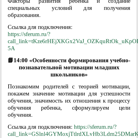
Факторы развития ребенка и создание
специальных условий для получения
образования.
Ссылка для подключения:
https://sferum.ru/?
call_link=tKze6rHEjXKGx2VaJ_OZKquRtOk_uKpO
5A
📘14:00 «Особенности формирования учебно-
познавательной мотивации младших
школьников»
Познакомим родителей с теорией мотивации,
покажем значение мотивации для успешности
обучения, значимость их отношения к процессу
обучения ребенка, сформулируем цели
обучения.
Ссылка для подключения:
https://sferum.ru/?
call_link=GSlnl4GYMoxjTtlrdXLvHb3Ldm25DMa