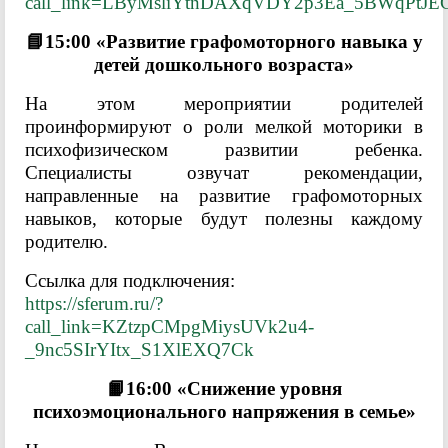
call_link=LByMsliYtnDAXqVDY2p3Ea_5BWqPtJE
📘15:00 «Развитие графомоторного навыка у
детей дошкольного возраста»
На этом мероприятии родителей
проинформируют о роли мелкой моторики в
психофизическом развитии ребенка.
Специалисты озвучат рекомендации,
направленные на развитие графомоторных
навыков, которые будут полезны каждому
родителю.
Ссылка для подключения:
https://sferum.ru/?
call_link=KZtzpCMpgMiysUVk2u4-
_9nc5SIrYItx_S1XlEXQ7Ck
📙16:00 «Снижение уровня
психоэмоционального напряжения в семье»